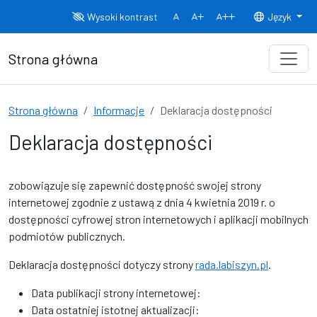
Przejdź do treści
Wysoki kontrast
Język
Normalny rozmiar czcionki
Rozmiar czcionki 150%
Rozmiar czcionki
Strona główna
Strona główna
Informacje
Deklaracja dostępności
Deklaracja dostępności
zobowiązuje się zapewnić dostępność swojej
strony
internetowej
zgodnie z ustawą z dnia 4 kwietnia 2019 r. o
dostępności cyfrowej stron internetowych i aplikacji mobilnych
podmiotów publicznych.
Deklaracja dostępności dotyczy strony
rada.labiszyn.pl
.
Data publikacji strony internetowej:
Data ostatniej istotnej aktualizacji: